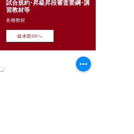
試合規約･昇級昇段審査要綱･講
習教材等
各種教材
総本部HPへ
各種資料
■埼玉県大会係員（コート係）業務マニュ
アル
ダウンロード