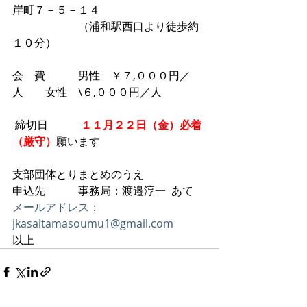
岸町７－５－１４　
　　　　　　（浦和駅西口より徒歩約
１０分）
会　費　　　男性　￥７,０００円／
人　　女性　\６,０００円／人
 締切日　　　
１１月２２日（金）必着
（厳守）
願います
支部団体とりまとめのうえ
申込先　　　事務局：渡邉淳一  あて
メールアドレス：
jkasaitamasoumu1@gmail.com
以上