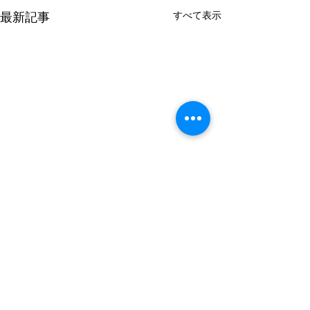
最新記事
すべて表示
第６８回小学生・中学生
2026 年 7 月
全国空手道選手権大会に
ミナー開催のご
係る注意事項等について
礼
小中学生全国大会の注意事項
7月20日（月）、
コメント
（R8.7.26）をお知らせしま
体育館で小学校1
すのでご確認ください。 また
学校3年生を対象