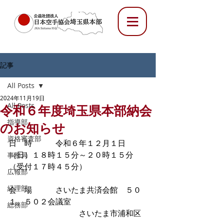
記事
All Posts
2024年11月19日
All Posts
令和６年度埼玉県本部納会
指導部
のお知らせ
資格審査部
日　時　　　令和６年１２月１日
（日）１８時１５分～２０時１５分
事務局
（受付１７時４５分）
広報部
経理部
会　場　　　さいたま共済会館　５０
１、５０２会議室
総務部
さいたま市浦和区